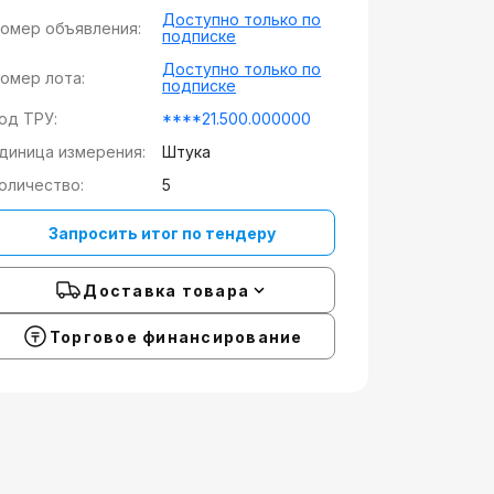
Доступно только по
омер объявления:
подписке
Доступно только по
омер лота:
подписке
од ТРУ:
****21.500.000000
диница измерения:
Штука
оличество:
5
Запросить итог по тендеру
Доставка товара
Торговое финансирование