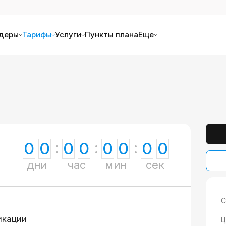
деры
Тарифы
Услуги
Пункты плана
Еще
0
0
0
0
0
0
0
0
дни
час
мин
сек
С
икации
Ц