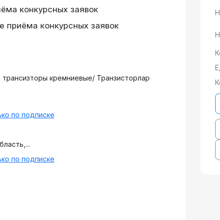
иёма конкурсных заявок
Н
е приёма конкурсных заявок
Н
К
Е
 трансизторы кремниевые/ Транзисторлар
К
ко по подписке
ласть,...
ко по подписке