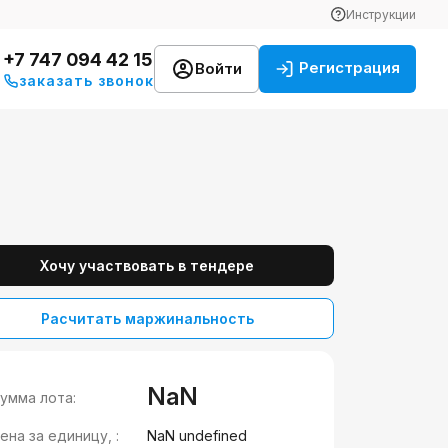
Инструкции
+7 747 094 42 15
Регистрация
Войти
заказать звонок
Хочу участвовать в тендере
Расчитать маржинальность
NaN
умма лота:
ена за единицу, :
NaN undefined