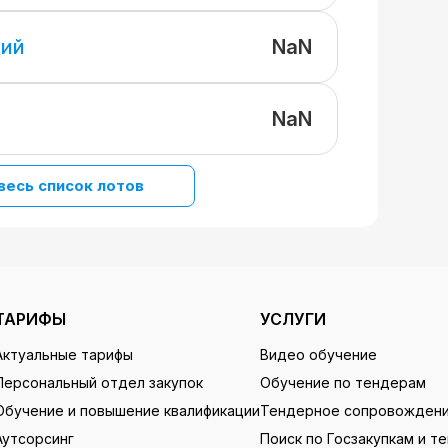
NaN
щий
NaN
весь список лотов
ТАРИФЫ
УСЛУГИ
Актуальные тарифы
Видео обучение
Персональный отдел закупок
Обучение по тендерам
Обучение и повышение квалификации
Тендерное сопровожден
Аутсорсинг
Поиск по Госзакупкам и т