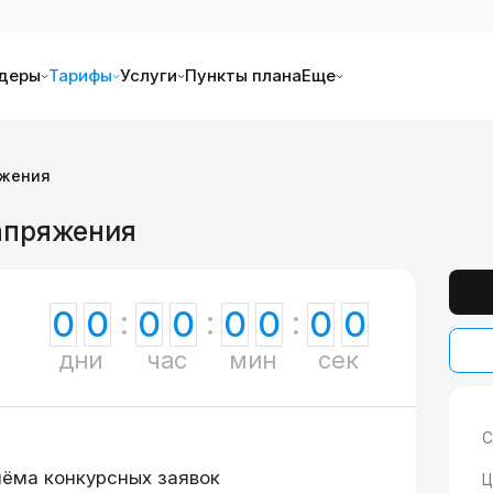
деры
Тарифы
Услуги
Пункты плана
Еще
яжения
апряжения
0
0
0
0
0
0
0
0
дни
час
мин
сек
С
иёма конкурсных заявок
Ц