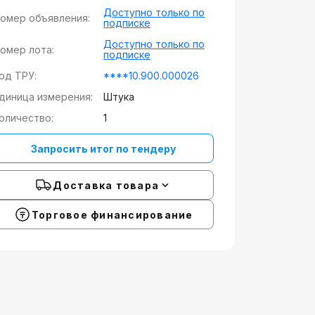
Доступно только по
омер объявления:
подписке
Доступно только по
омер лота:
подписке
од ТРУ:
****10.900.000026
диница измерения:
Штука
оличество:
1
Запросить итог по тендеру
Доставка товара
Торговое финансирование