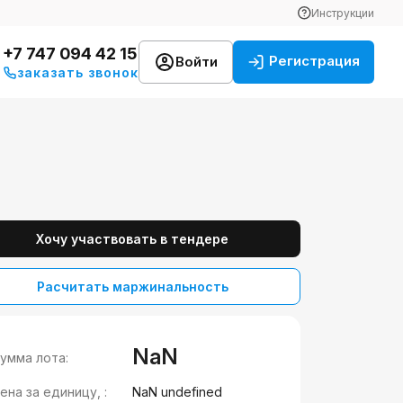
Инструкции
+7 747 094 42 15
Регистрация
Войти
заказать звонок
Хочу участвовать в тендере
Расчитать маржинальность
NaN
умма лота:
ена за единицу, :
NaN undefined