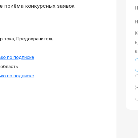
е приёма конкурсных заявок
Н
Н
К
р тока, Предохранитель
Е
К
ко по подписке
 область
ко по подписке