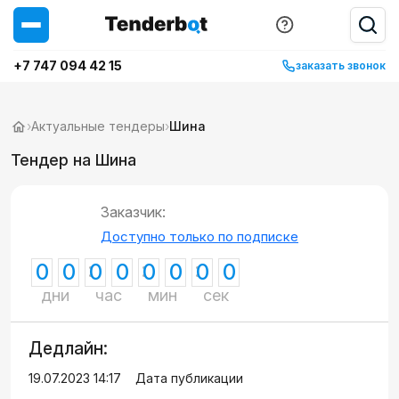
+7 747 094 42 15
заказать звонок
›
Актуальные тендеры
›
Шина
Тендер на Шина
Заказчик:
Доступно только по подписке
0
0
0
0
0
0
0
0
дни
час
мин
сек
Дедлайн:
19.07.2023 14:17
Дата публикации