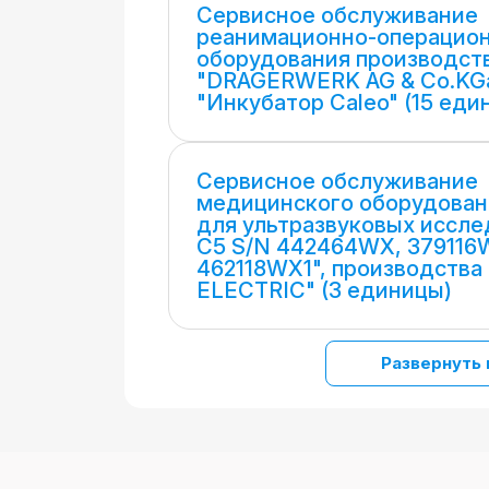
Сервисное обслуживание
реанимационно-операцио
оборудования производст
"DRAGERWERK AG & Co.KGa
"Инкубатор Caleo" (15 еди
Сервисное обслуживание
медицинского оборудован
для ультразвуковых иссле
C5 S/N 442464WX, 379116
462118WX1", производств
ELECTRIC" (3 единицы)
Развернуть 