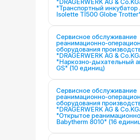
"DRAGERWERK AG & Co.KGa
"Транспортный инкубатор A
Isolette TI500 Globe Trotte
Сервисное обслуживание
реанимационно-операцио
оборудования производст
"DRAGERWERK AG & Co.KGa
"Наркозно-дыхательный ап
GS" (10 единиц)
Сервисное обслуживание
реанимационно-операцио
оборудования производст
"DRAGERWERK AG & Co.KGa
"Открытое реанимационно
Babytherm 8010" (16 едини