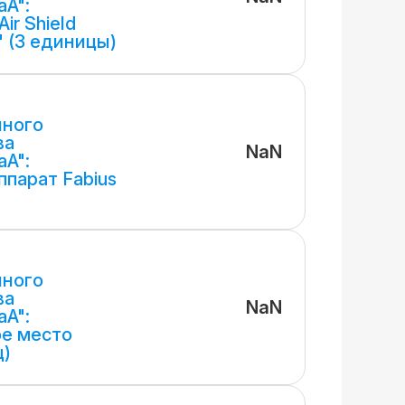
A":
ir Shield
r" (3 единицы)
нного
ва
NaN
A":
парат Fabius
нного
ва
NaN
A":
е место
ц)