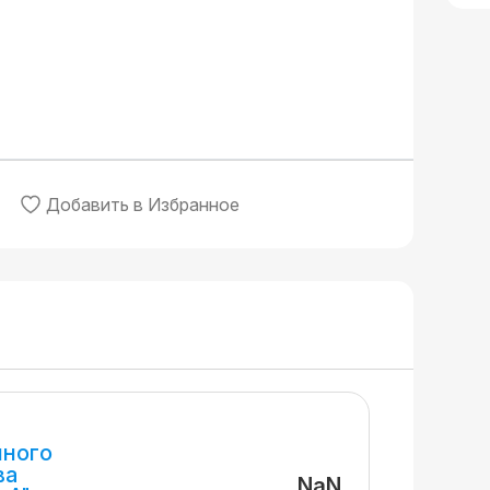
Добавить в Избранное
нного
ва
NaN