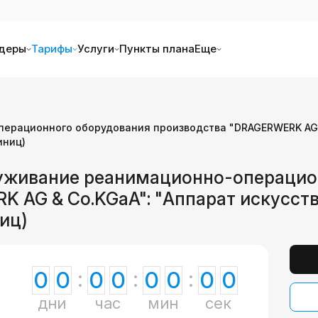
деры
Тарифы
Услуги
Пункты плана
Еще
ерационного оборудования производства "DRAGERWERK AG &
иниц)
луживание реанимационно-операцио
 AG & Co.KGaA": "Аппарат искусств
ниц)
0
0
0
0
0
0
0
0
дни
час
мин
сек