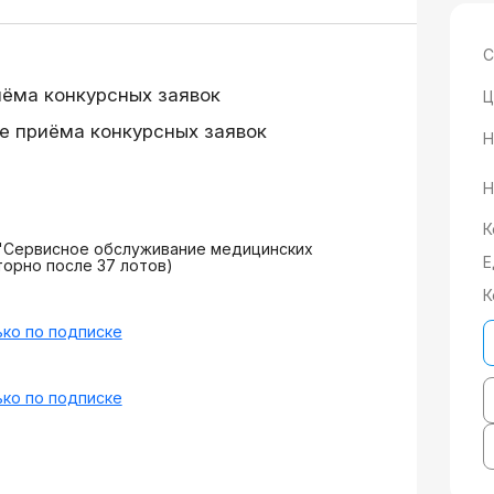
С
иёма конкурсных заявок
Ц
е приёма конкурсных заявок
Н
Н
К
 "Сервисное обслуживание медицинских
Е
торно после 37 лотов)
К
ко по подписке
ко по подписке