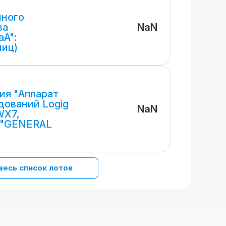
нного
NaN
ва
A":
ниц)
ия "Аппарат
дований Logig
NaN
WX7,
а "GENERAL
весь список лотов