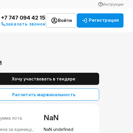
Инструкции
+7 747 094 42 15
Регистрация
Войти
заказать звонок
и
Хочу участвовать в тендере
Расчитать маржинальность
NaN
умма лота:
ена за единицу, :
NaN undefined