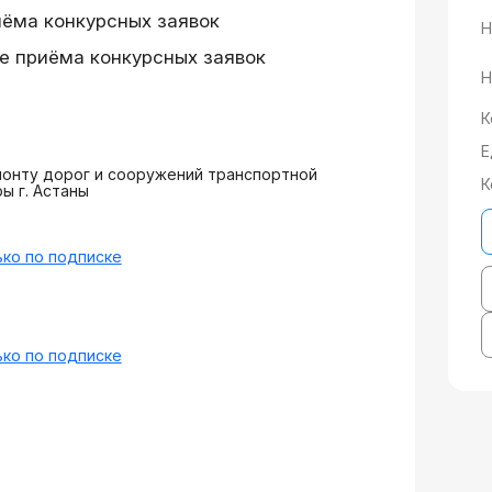
иёма конкурсных заявок
Н
е приёма конкурсных заявок
Н
К
Е
онту дорог и сооружений транспортной
К
ы г. Астаны
ко по подписке
ко по подписке