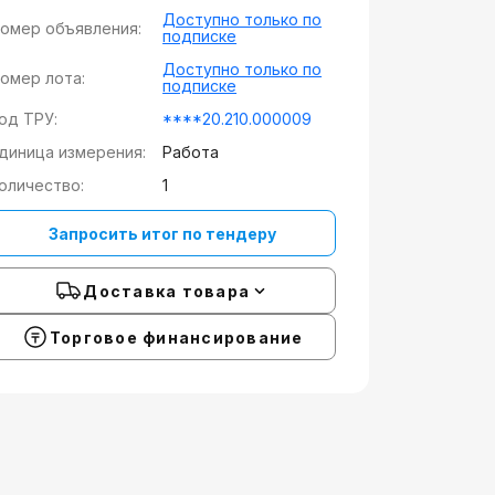
Доступно только по
омер объявления:
подписке
Доступно только по
омер лота:
подписке
од ТРУ:
****20.210.000009
диница измерения:
Работа
оличество:
1
Запросить итог по тендеру
Доставка товара
Торговое финансирование