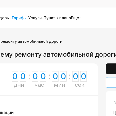
деры
Тарифы
Услуги
Пункты плана
Еще
 ремонту автомобильной дороги
нему ремонту автомобильной дорог
0
0
0
0
0
0
0
0
дни
час
мин
сек
С
икации
Ц