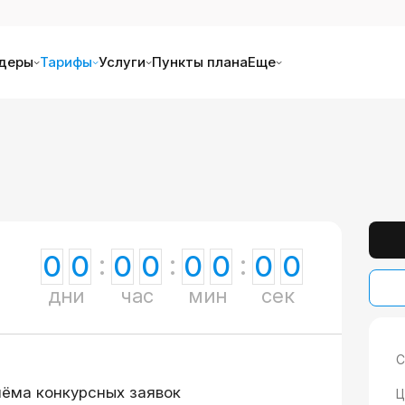
деры
Тарифы
Услуги
Пункты плана
Еще
0
0
0
0
0
0
0
0
дни
час
мин
сек
С
иёма конкурсных заявок
Ц