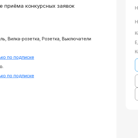
е приёма конкурсных заявок
Н
Н
К
ь, Вилка-розетка, Розетка, Выключатели
Е
К
ко по подписке
о.
ко по подписке