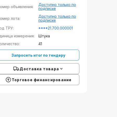
Доступно только по
омер объявления:
подписке
Доступно только по
омер лота:
подписке
од ТРУ:
****21.700.000001
диница измерения:
Штука
оличество:
41
Запросить итог по тендеру
Доставка товара
Торговое финансирование