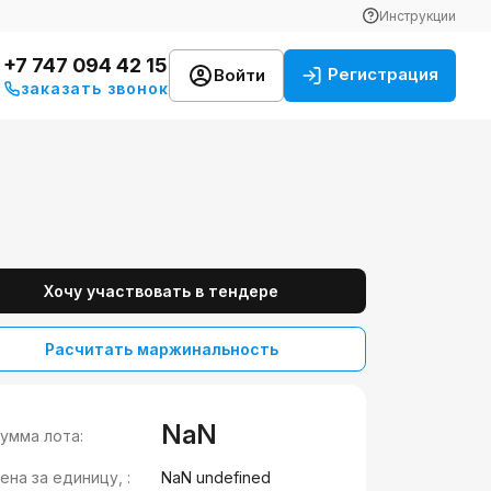
Инструкции
+7 747 094 42 15
Регистрация
Войти
заказать звонок
Хочу участвовать в тендере
Расчитать маржинальность
NaN
умма лота:
ена за единицу, :
NaN undefined