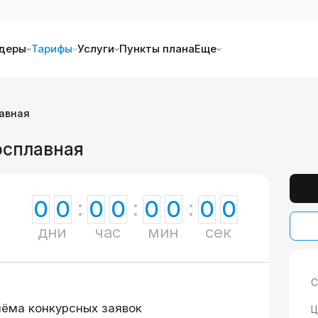
деры
Тарифы
Услуги
Пункты плана
Еще
авная
осплавная
0
0
0
0
0
0
0
0
дни
час
мин
сек
С
иёма конкурсных заявок
Ц