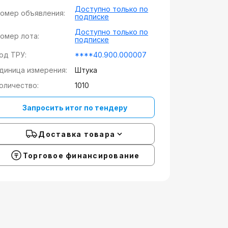
Доступно только по
омер объявления:
подписке
Доступно только по
омер лота:
подписке
од ТРУ:
****40.900.000007
диница измерения:
Штука
оличество:
1010
Запросить итог по тендеру
Доставка товара
Торговое финансирование