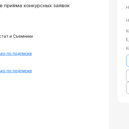
е приёма конкурсных заявок
Н
Н
К
стат и Съемники
Е
К
ко по подписке
ко по подписке