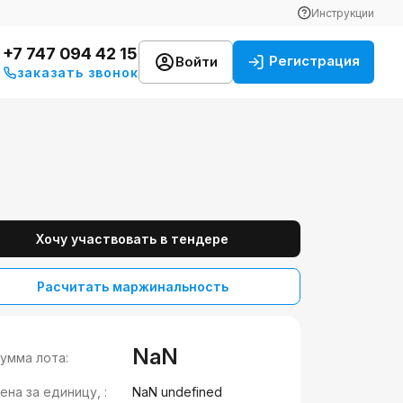
Инструкции
+7 747 094 42 15
Регистрация
Войти
заказать звонок
Хочу участвовать в тендере
Расчитать маржинальность
NaN
умма лота:
ена за единицу, :
NaN undefined