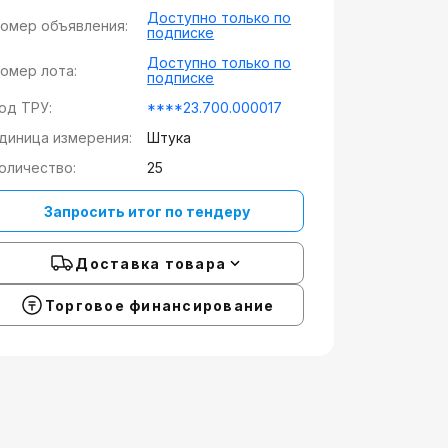
Доступно только по
омер объявления:
подписке
Доступно только по
омер лота:
подписке
од ТРУ:
****23.700.000017
диница измерения:
Штука
оличество:
25
Запросить итог по тендеру
Доставка товара
Торговое финансирование