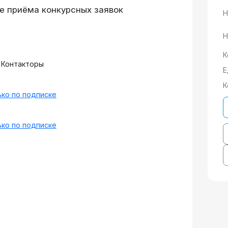
е приёма конкурсных заявок
Н
Н
К
 Контакторы
Е
К
ко по подписке
ко по подписке