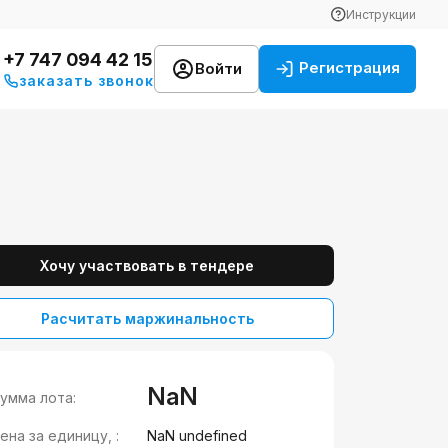
Инструкции
+7 747 094 42 15
Регистрация
Войти
заказать звонок
Хочу участвовать в тендере
Расчитать маржинальность
NaN
умма лота:
ена за единицу, :
NaN undefined