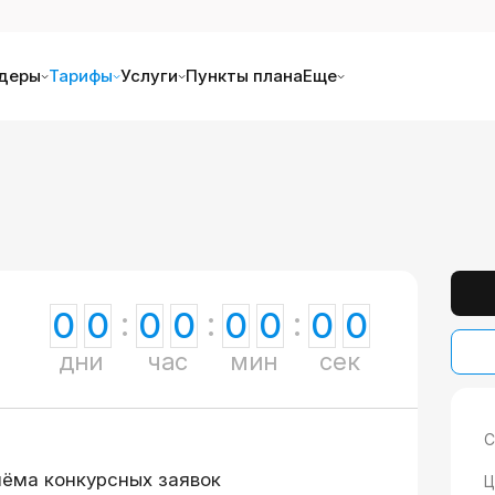
деры
Тарифы
Услуги
Пункты плана
Еще
0
0
0
0
0
0
0
0
дни
час
мин
сек
С
иёма конкурсных заявок
Ц