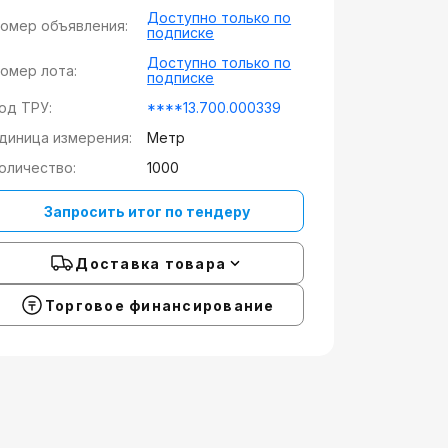
Доступно только по
омер объявления:
подписке
Доступно только по
омер лота:
подписке
од ТРУ:
****13.700.000339
диница измерения:
Метр
оличество:
1000
Запросить итог по тендеру
Доставка товара
Торговое финансирование