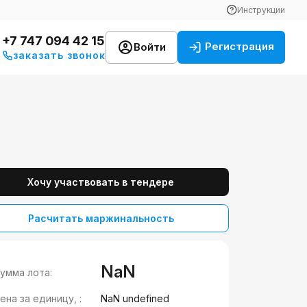
Инструкции
+7 747 094 42 15
Регистрация
Войти
заказать звонок
Хочу участвовать в тендере
Расчитать маржинальность
NaN
умма лота:
ена за единицу, :
NaN undefined