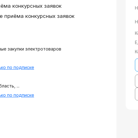
иёма конкурсных заявок
Н
е приёма конкурсных заявок
Н
К
Е
ые закупки электротоваров
К
ко по подписке
асть, ...
ко по подписке