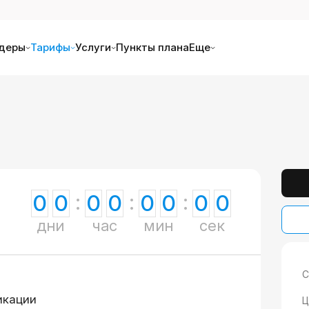
деры
Тарифы
Услуги
Пункты плана
Еще
0
0
0
0
0
0
0
0
дни
час
мин
сек
С
икации
Ц