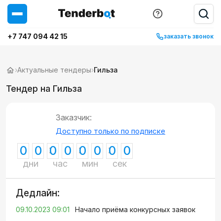
+7 747 094 42 15
заказать звонок
›
Актуальные тендеры
›
Гильза
Тендер на Гильза
Заказчик:
Доступно только по подписке
0
0
0
0
0
0
0
0
дни
час
мин
сек
Дедлайн:
09.10.2023 09:01
Начало приёма конкурсных заявок