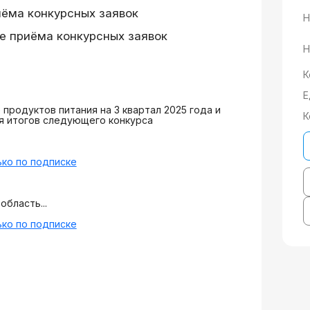
иёма конкурсных заявок
Н
е приёма конкурсных заявок
Н
К
Е
продуктов питания на 3 квартал 2025 года и
К
я итогов следующего конкурса
ко по подписке
область...
ко по подписке