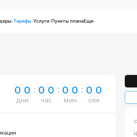
деры
Тарифы
Услуги
Пункты плана
Еще
0
0
0
0
0
0
0
0
дни
час
мин
сек
С
икации
Ц