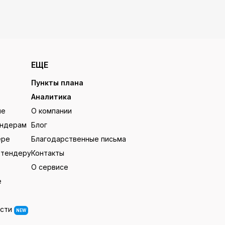
ЕЩЕ
Пункты плана
Аналитика
ие
О компании
ендерам
Блог
ере
Благодарственные письма
 тендеру
Контакты
О сервисе
е
ости
NEW