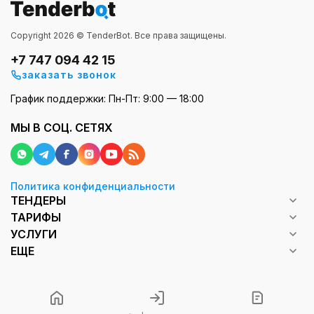
Copyright 2026 © TenderBot. Все права защищены.
Tenderbot – надежный партнер для
+7 747 094 42 15
работы с тендерами на ремонт
заказать звонок
подъездов
График поддержки: Пн-Пт: 9:00 — 18:00
МЫ В СОЦ. СЕТЯХ
Это онлайн-сервис, на котором собрано
максимально полная база актуальных тендеров с 3
государственных (ГосЗакуп, Samruk-Kazyna, Реестр-
Надлок) и более 150 частных площадок. Тендербот
Политика конфиденциальности
избавляет поставщиков, заказчиков, инвесторов и
ТЕНДЕРЫ
других участников закупок от рутины, а также
ТАРИФЫ
позволяет оптимизировать работу.
УСЛУГИ
ЕЩЕ
Какие задачи решает Tenderbot:
Оперативный поиск релевантных лотов с