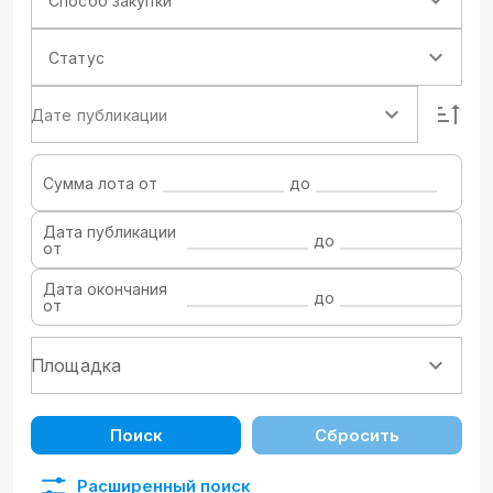
Способ закупки
Статус
Дате публикации
Сумма лота от
до
Дата публикации
до
от
Дата окончания
до
от
Поиск
Сбросить
Расширенный поиск