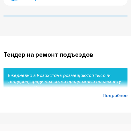
Тендер на ремонт подъездов
Ежедневно в Казахстане размещаются тысячи
тендеров, среди них сотни предложный по ремонту
подъездов. Искать и анализировать их вручную –
долго, неудобно, неэффективно. Если хотите
Подробнее
работать с тендерами, наверняка у вас есть
тендерный менеджер или задумываетесь о его
найме. Это дополнительные расходы на
заработную плату, организацию рабочего места и
так далее. Но есть более эффективное решение –
Tenderbot.