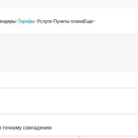
ендеры
Тарифы
Услуги
Пункты плана
Еще
о точному совпадению