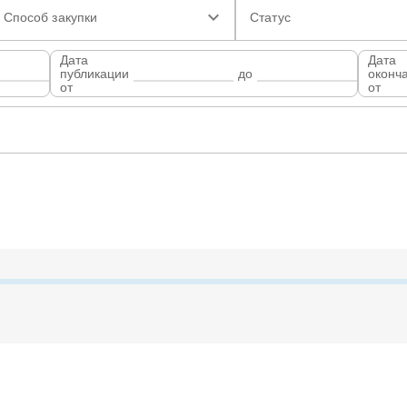
Способ закупки
Статус
Дата
Дата
публикации
до
оконч
от
от