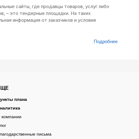
ьные сайты, где продавцы товаров, услуг либо
ов, – это тендерные площадки. На таких
ьная информация от заказчиков и условия
Подробнее
го. Если вы хотите участвовать в тендерах и
циональный сервис, который помогает найти
ственном секторах.
ЕЩЕ
ункты плана
налитика
 компании
лог
лагодарственные письма