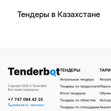
Тендеры в Казахстане
Сайтов с тендерами в Казахстане большое кол
вести эффективную деятельность, предлагаем
нужный тендер, отображает все актуальные д
ТЕНДЕРЫ
ТАР
Актуальные тендеры
Актуа
Copyright 2026 © TenderBot.
Тендеры по предоплате
Персон
Все права защищены.
Итоги тендеров
Обуче
Почему вам стоит воспользов
+7 747 094 42 15
Тендеры по областям
Аутсор
заказать звонок
Тендеры по площадкам
Аналит