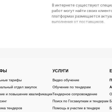
В интернете существуют специал
работ могут найти своих клиент
платформах размещается актуал
выполнения от поставщиков.
ичество, и самостоятельный мониторинг их всех – это дол
 воспользоваться системой Тендербот – это мультифунк
анные и подходит для работы в коммерческом и государ
ИФЫ
УСЛУГИ
льные тарифы
Видео обучение
П
альный отдел закупок
Обучение по тендерам
А
ние и повышение квалификации
Тендерное сопровождение
О
аться Тендербот?
синг
Поиск по Госзакупкам и тендерам
Б
ика тендеров
Помощь в участии в тендере
Б